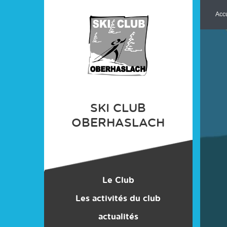
Panneau de gestion des cookies
Accu
SKI CLUB
OBERHASLACH
Le Club
Les activités du club
Le comité
Matériel, vêtements
Encadrement
actualités