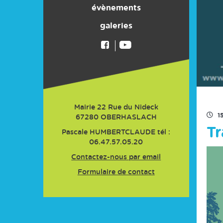
Les Filles du SCO !
Son histoire
évènements
Activité biathlon
Liens pratiques
galeries
Les activités pour les adultes
Comment adhérer au club
Les activités pour les jeunes
Agenda
Le Trail de la Hasel
Mairie 22 Rue du Nideck
1
67280
OBERHASLACH
Tr
Pascale HUMBERTCLAUDE tél :
06.47.57.05.20
Contactez-nous par email
Formulaire de contact