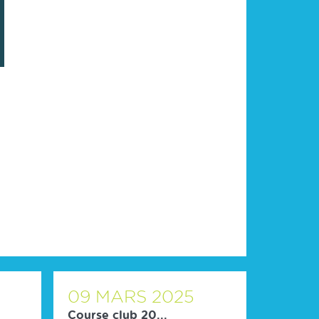
09
MARS
2025
Course club 20...