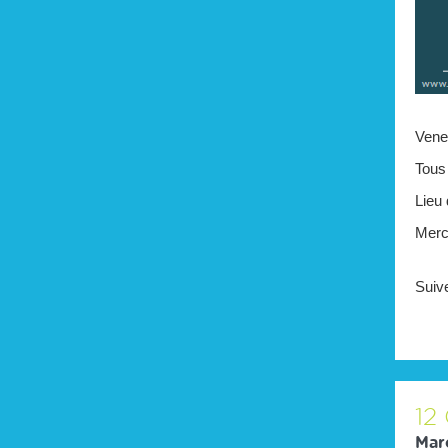
Venez
Tous
Lieu 
Merci
Suiv
12
Mar