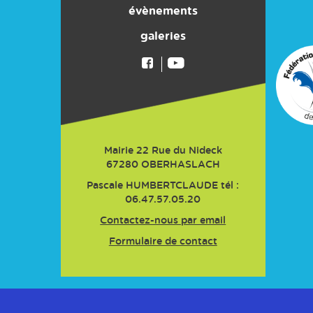
savoir
Les Filles du SCO !
Son histoire
évènements
plus
Activité biathlon
Liens pratiques
galeries
Les activités pour les adultes
Comment adhérer au club
Les activités pour les jeunes
Agenda
Le Trail de la Hasel
Mairie 22 Rue du Nideck
67280
OBERHASLACH
Pascale HUMBERTCLAUDE tél :
06.47.57.05.20
Contactez-nous par email
Formulaire de contact