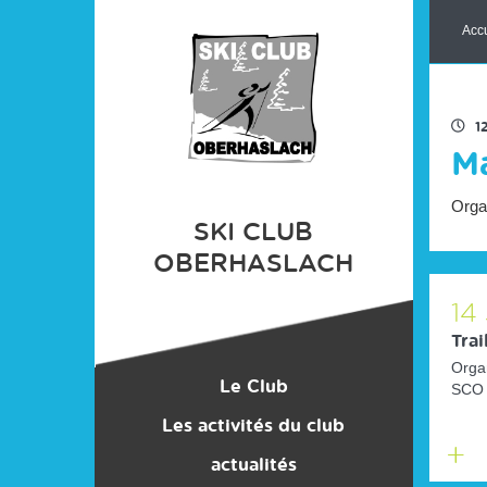
Panneau de gestion des cookies
Accu
1
Ma
Orga
SKI CLUB
OBERHASLACH
14
Trai
Organ
Le Club
SCO
Les activités du club
Le comité
Matériel, vêtements
Encadrement
actualités
En