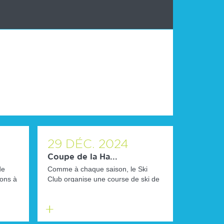
29
DÉC.
2024
Coupe de la Ha...
de
Comme à chaque saison, le Ski
ions à
Club organise une course de ski de
fond rassemblant les meilleurs f...
En