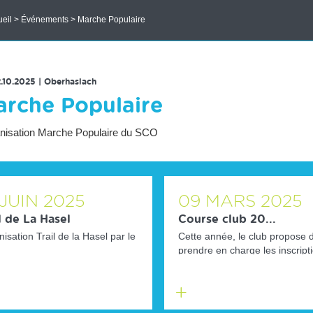
eil
>
Événements
> Marche Populaire
RETOUR À LA LISTE DES ÉVENEMENTS
2.10.2025
|
Oberhaslach
rche Populaire
nisation Marche Populaire du SCO
JUIN
2025
09
MARS
2025
l de La Hasel
Course club 20...
isation Trail de la Hasel par le
Cette année, le club propose 
prendre en charge les inscript
la course populaire "La Trav...
En