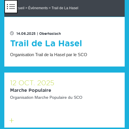
Panneau de gestion des cookies
Accueil
>
Événements
> Trail de La Hasel
RETOUR À LA LISTE DES ÉVENEMENTS
14.06.2025
|
Oberhaslach
Trail de La Hasel
Organisation Trail de la Hasel par le SCO
12
OCT.
2025
Marche Populaire
Organisation Marche Populaire du SCO
En