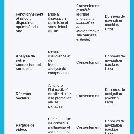
Consentement
et intérêt
Fonctionnement
Mise à
légitime
Données de
et mise à
disposition
(mettre à la
navigation
disposition
optimisée et
disposition
(cookies
optimisée du
sans défaut
des
tiers)
site
du site
internautes un
site optimisé
et fluide)
Mesure
Analyse de
d’audience et
Données de
votre
de
navigation
Consentement
comportement
fréquentation ;
(cookies
sur le site
analyse du
tiers)
comportement
Améliorer
l’interactivité
Données de
Réseaux
du site et aide
navigation
Consentement
sociaux
à la promotion
(cookies
via les
tiers)
partages
Enrichir le site
Données de
de contenus
Partage de
navigation
multimédia et
Consentement
vidéos
(cookies
augmenter sa
tiers)